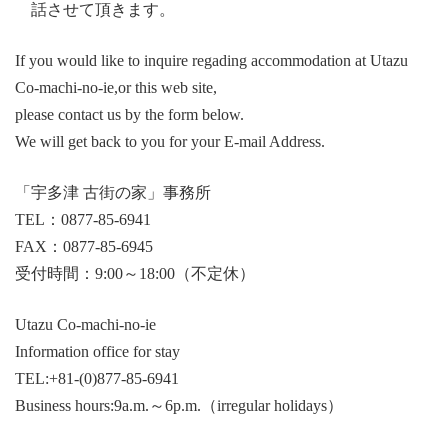
話させて頂きます。
If you would like to inquire regading accommodation at Utazu
Co-machi-no-ie,or this web site,
please contact us by the form below.
We will get back to you for your E-mail Address.
「宇多津 古街の家」事務所
TEL：0877-85-6941
FAX：0877-85-6945
受付時間：9:00～18:00（不定休）
Utazu Co-machi-no-ie
Information office for stay
TEL:+81-(0)877-85-6941
Business hours:9a.m.～6p.m.（irregular holidays）