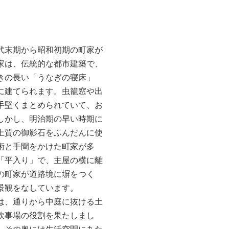
代末期から昭和初期の町家が
家は、伝統的な都市建築で、
きの長い「うなぎの寝床」
に建てられます。虫籠窓や出
手堅くまとめられていて、お
しかし、明治期の早い時期に
上質の御影石をふんだんに使
術と手間をかけた町家が多
「平入り」で、主屋の横に離
の町家が道路境に塀をつく
景観をなしています。
は、通りから中庭に抜ける土
炊事場の役割を果たしまし