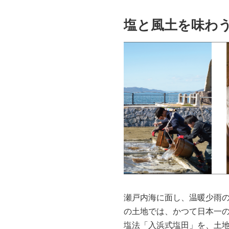
塩と風土を味わ
瀬戸内海に面し、温暖少雨
の土地では、かつて日本一の
塩法「入浜式塩田」を、土