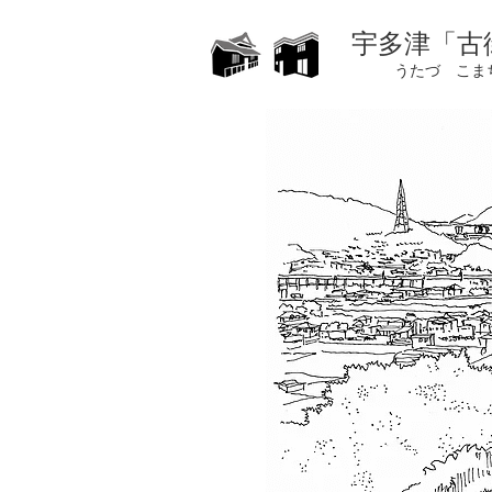
Skip
宇多津「古
to
うたづ こま
content