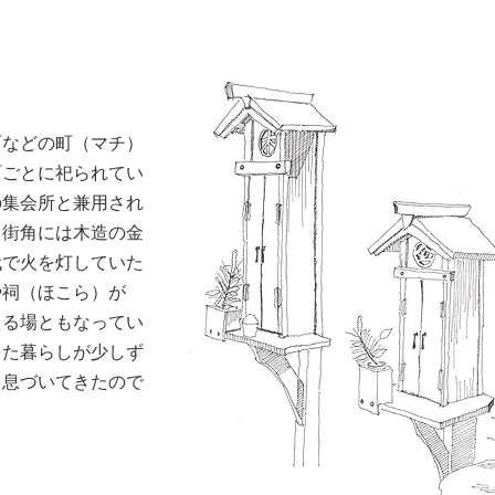
町などの町（マチ）
町ごとに祀られてい
の集会所と兼用され
、街角には木造の金
代で火を灯していた
や祠（ほこら）が
える場ともなってい
した暮らしが少しず
も息づいてきたので